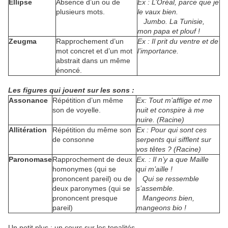
Ellipse
Absence d’un ou de
Ex : L’Oréal, parce que je
plusieurs mots.
le vaux bien.
Jumbo. La Tunisie,
mon papa et plouf !
Zeugma
Rapprochement d’un
Ex : Il prit du ventre et de
mot concret et d’un mot
l’importance.
abstrait dans un même
énoncé.
Les figures qui jouent sur les sons
:
Assonance
Répétition d’un même
Ex: Tout m’afflige et me
son de voyelle.
nuit et conspire à me
nuire. (Racine)
Allitération
Répétition du même son
Ex : Pour qui sont ces
de consonne
serpents qui sifflent sur
vos têtes ? (Racine)
Paronomase
Rapprochement de deux
Ex. : Il n’y a que Maille
homonymes (qui se
qui m’aille !
prononcent pareil) ou de
Qui se ressemble
deux paronymes (qui se
s’assemble.
prononcent presque
Mangeons bien,
pareil)
mangeons bio !
Un petit plus : un cours sur les tonalités