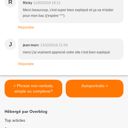
R
Ricky
11/02/2018 18:12
Merci beaucoup, c'est super bien expliqué et ça va m'aider
pour mon bac (j'espère ^^')
Répondre
J
jean marc
13/10/2016 21:04
merci j'ai vraiment apprecié votre site c'est bien expliqué
Répondre
< Phrase non-verbale,
Autoportraits >
simple ou complexe?
Hébergé par Overblog
Top articles