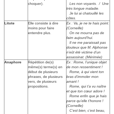
choquer).
Les non voyants. / Une
très longue maladie.
Je lui ai chatouillé les
côtes.
Litote
Elle consiste à dire
Ex : Va, je ne te hais point.
moins pour faire
(Corneille)
entendre plus.
On ne mourra pas de
faim aujourd’hui.
Il ne me paraissait pas
douteux que M. Alphonse
n’eût été victime d’un
assassinat. (Mérimée)
Anaphore
Répétition de(s)
Ex : Rome, l’unique objet
même(s) terme(s) en
de mon ressentiment !
début de plusieurs
Rome, à qui vient ton
phrases, de plusieurs
bras d’immoler mon
vers, de plusieurs
amant !
propositions.
Rome, qui t’a vu naître
et que ton cœur adore !
Rome enfin que je hais
parce qu’elle t’honore !
(Corneille)
C’est bien, c’est beau,