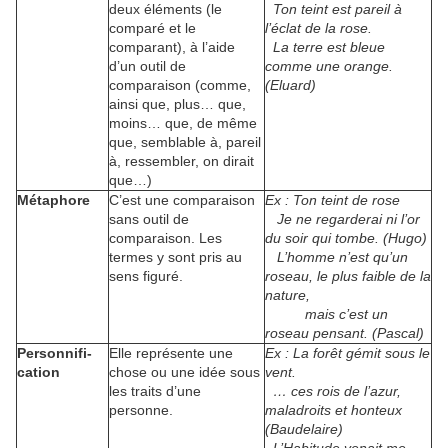
deux éléments (le
Ton teint est pareil à
comparé et le
l’éclat de la rose.
comparant), à l’aide
La terre est bleue
d’un outil de
comme une orange.
comparaison (comme,
(Eluard)
ainsi que, plus… que,
moins… que, de même
que, semblable à, pareil
à, ressembler, on dirait
que…)
Métaphore
C’est une comparaison
Ex : Ton teint de rose
sans outil de
Je ne regarderai ni l’or
comparaison. Les
du soir qui tombe. (Hugo)
termes y sont pris au
L’homme n’est qu’un
sens figuré.
roseau, le plus faible de la
nature,
mais c’est un
roseau pensant. (Pascal)
Personnifi-
Elle représente une
Ex : La forêt gémit sous le
cation
chose ou une idée sous
vent.
les traits d’une
… ces rois de l’azur,
personne.
maladroits et honteux
(Baudelaire)
L’Habitude venait me