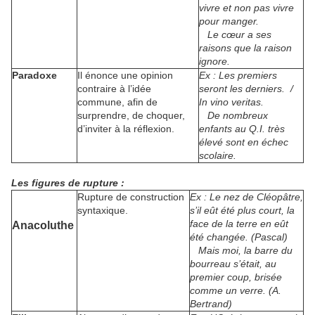
vivre et non pas vivre
pour manger.
Le cœur a ses
raisons que la raison
ignore.
Paradoxe
Il énonce une opinion
Ex : Les premiers
contraire à l’idée
seront les derniers.
/
commune, afin de
In vino veritas.
surprendre, de choquer,
De nombreux
d’inviter à la réflexion.
enfants au Q.I. très
élevé sont en échec
scolaire.
Les figures de rupture
:
Rupture de construction
Ex : Le nez de Cléopâtre,
syntaxique.
s’il eût été plus court, la
face de la terre en eût
Anacoluthe
été changée. (Pascal)
Mais moi, la barre du
bourreau s’était, au
premier coup, brisée
comme un verre. (A.
Bertrand)