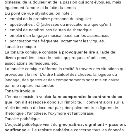
tristesse, de la douleur et de la passion qui sont évoqués, mais
également l'amour et la fuite du temps.
Du point de vue stylistique, on note :
• emploi de la première personne du singulier
• apostrophes :
Ô
(adresses ou invocations à quelqu'un)
• emploi de nombreuses figures de rhétorique
• emploi d'un langage musical basé sur les assonances
• ponctuation très fréquente, notamment les virgules.
Tonalité comique
La tonalité comique consiste à
provoquer le rire
à l'aide de
divers procédés : jeux de mots, quiproquos, répétitions,
associations burlesques, etc.
La tonalité comique déforme la réalité à travers des situations qui
provoquent le rire. L'ordre habituel des choses, la logique du
langage, des gestes et des comportements sont mis en cause
par une rupture inattendue.
Tonalité ironique
L'ironie consiste à vouloir
faire comprendre le contraire de ce
que l'on dit
et repose donc sur l'implicite. Il convient alors sur la
réelle intention du locuteur par principalement trois figures de
rhétorique : l'antithèse, l'oxymore et l'antiphrase.
Tonalité pathétique
L'adjectif
pathétique
vient du
grec
pathos
, signifiant « passion,
souffrance »
. Le registre pathétique concerne tous les énoncés