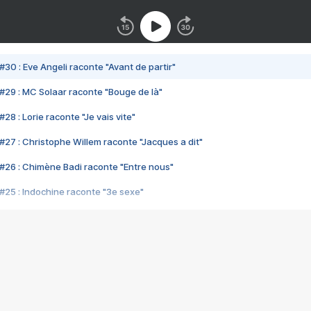
#30 : Eve Angeli raconte "Avant de partir"
#29 : MC Solaar raconte "Bouge de là"
28 : Lorie raconte "Je vais vite"
#27 : Christophe Willem raconte "Jacques a dit"
#26 : Chimène Badi raconte "Entre nous"
#25 : Indochine raconte "3e sexe"
#24 : Zaho raconte "C'est chelou"
#23 : Patrick Bruel raconte "Au café des délices"
#22 : Kyo raconte "Le chemin"
#21 : Nolwenn Leroy raconte "Cassé"