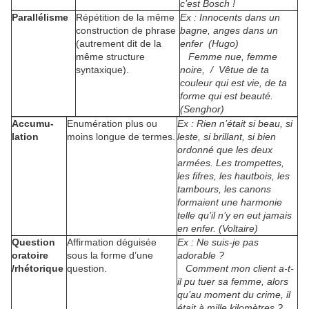
c’est Bosch !
Parallélisme
Répétition de la même
Ex : Innocents dans un
construction de phrase
bagne, anges dans un
(autrement dit de la
enfer (Hugo)
même structure
Femme nue, femme
syntaxique).
noire, / Vêtue de ta
couleur qui est vie, de ta
forme qui est beauté.
(Senghor)
Accumu-
Enumération plus ou
Ex : Rien n’était si beau, si
lation
moins longue de termes.
leste, si brillant, si bien
ordonné que les deux
armées. Les trompettes,
les fifres, les hautbois, les
tambours, les canons
formaient une harmonie
telle qu’il n’y en eut jamais
en enfer. (Voltaire)
Question
Affirmation déguisée
Ex : Ne suis-je pas
oratoire
sous la forme d’une
adorable ?
/rhétorique
question.
Comment mon client a-t-
il pu tuer sa femme, alors
qu’au moment du crime, il
était à mille kilomètres ?