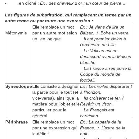
- en cliché :
Ex : des cheveux d’or ; un cœur de pierre…
Les figures de substitution, qui remplacent un terme par un
autre terme ou par toute une expression
:
Elle remplace un mot
Ex : Je viens de lire un
Métonymie
par un autre mot selon
Balzac. / Boire un verre.
un lien logique.
Il est premier violon à
l’orchestre de Lille.
Le Vatican est en
désaccord avec la Maison
blanche.
La France a remporté la
Coupe du monde de
football.
Synecdoque
Elle consiste à désigner
Ex : Les voiles disparurent
la partie pour le tout (et
à l’horizon.
vice-versa), ainsi que la
Ils croisèrent le fer. /
matière pour l’objet et le
Revêtir un vison.
particulier pour le
Le Français est
général..
cartésien.
Périphrase
Elle remplace un mot
Ex : La capitale de la
par une expression qui
France. / L’astre de la
le définit.
nuit.