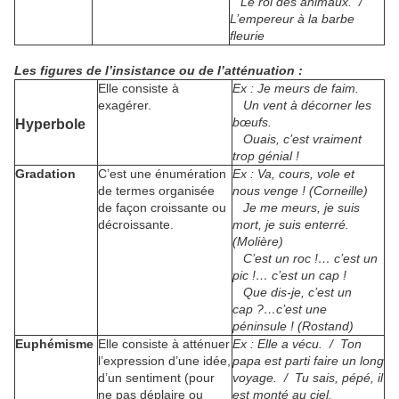
Le roi des animaux. /
L’empereur à la barbe
fleurie
Les figures de l’insistance ou de l’atténuation
:
Elle consiste à
Ex : Je meurs de faim.
exagérer.
Un vent à décorner les
bœufs.
Hyperbole
Ouais, c’est vraiment
trop génial !
Gradation
C’est une énumération
Ex : Va, cours, vole et
de termes organisée
nous venge ! (Corneille)
de façon croissante ou
Je me meurs, je suis
décroissante.
mort, je suis enterré.
(Molière)
C’est un roc !… c’est un
pic !… c’est un cap !
Que dis-je, c’est un
cap ?…c’est une
péninsule ! (Rostand)
Euphémisme
Elle consiste à atténuer
Ex : Elle a vécu. / Ton
l’expression d’une idée,
papa est parti faire un long
d’un sentiment (pour
voyage. / Tu sais, pépé, il
ne pas déplaire ou
est monté au ciel.