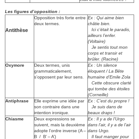
Les figures d’opposition
:
Opposition très forte entre
Ex : Qui aime bien
deux termes.
châtie bien.
Ici c’était le paradis,
Antithèse
ailleurs l’enfer.
(Voltaire)
Je sentis tout mon
corps et transir et
brûler. (Racine)
Oxymore
Deux termes, unis
Ex : Un silence
grammaticalement,
éloquent / La Bête
s’opposent par leur sens.
humaine d’Emile Zola
Cette obscure clarté
qui tombe des étoiles
(Corneille)
Antiphrase
Elle exprime une idée par
Ex : C’est du propre !
son contraire dans une
Je suis dans de
intention ironique.
beaux draps !
Chiasme
Deux expressions se
Ex : Il y a de l’Urgo
suivent, mais la deuxième
dans l’air, il y a de l’air
adopte l’ordre inverse (A –
dans Urgo.
B / B’ – A’)
Il faut manger pour