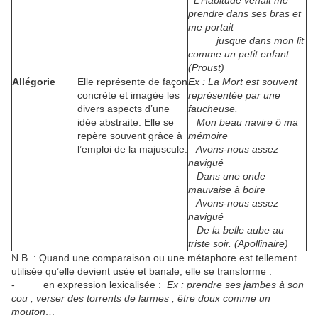
prendre dans ses bras et
me portait
jusque dans mon lit
comme un petit enfant.
(Proust)
Allégorie
Elle représente de façon
Ex : La Mort est souvent
concrète et imagée les
représentée par une
divers aspects d’une
faucheuse.
idée abstraite. Elle se
Mon beau navire ô ma
repère souvent grâce à
mémoire
l’emploi de la majuscule.
Avons-nous assez
navigué
Dans une onde
mauvaise à boire
Avons-nous assez
navigué
De la belle aube au
triste soir. (Apollinaire)
N.B. : Quand une comparaison ou une métaphore est tellement
utilisée qu’elle devient usée et banale, elle se transforme :
- en expression lexicalisée :
Ex : prendre ses jambes à son
cou ; verser des torrents de larmes ; être doux comme un
mouton…